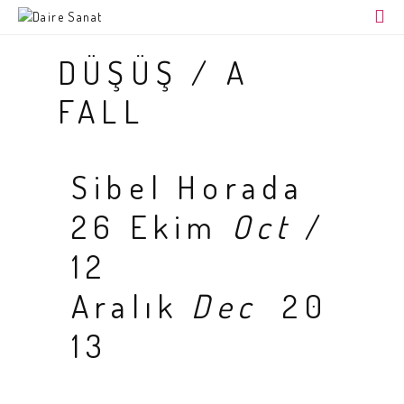
ANA SAYFA
DÜŞÜŞ / A
HAKKIMIZDA
FALL
AÇIK ATÖLYE SANATÇI PROGRAMI
İLETİŞİM
Sibel Horada
ARŞİV
26 Ekim
Oct
/
12
Aralık
Dec
20
13