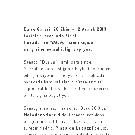
Daire Galeri, 26 Ekim – 12 Aralık 2013
tarihleri arasında Sibel
Horada’nın
“Düşüş”
isimli kişisel
sergisine ev sahipliği yapıyor.
Sanatçı
“Düşüş”
isimli sergisinde,
Madrid’de karşılaştığı bir heykelin yerinden
ediliş hikayesini irdeliyor ve bu noktadan
hareketle kamusal alanın düzenlenmesi,
toplumsal bellek ve kültürel miras üzerine
bir tartışma başlatıyor.
Sanatçının araştırma süreci Ocak 2013’te
,
MataderoMadrid’
deki sanatçı rezidans
programına katılması ile başlıyor. Uzun
süredir Madrid,
Plaza de Legazpi
’de üstü
kumaşla kaplanmış bir şekilde duran ve ilk