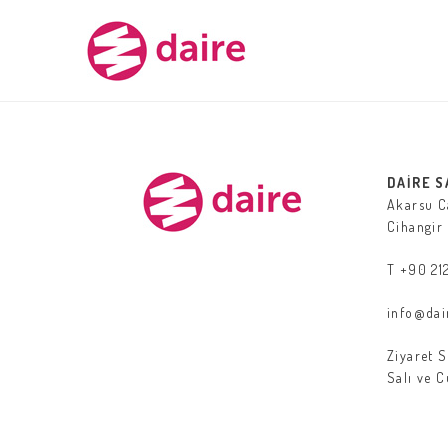
DAİRE 
Akarsu Ca
Cihangir 
T +90 212
info@dai
Ziyaret S
Salı ve 