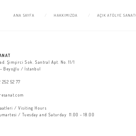
ANA SAYFA
HAKKIMIZDA
AÇIK ATÖLYE SANAT
SANAT
d. Şimşirci Sok. Santral Apt. No. 11/1
– Beyoğlu / İstanbul
 252 52 77
resanat.com
aatleri / Visiting Hours
Cumartesi / Tuesday and Saturday 11.00 – 18.00