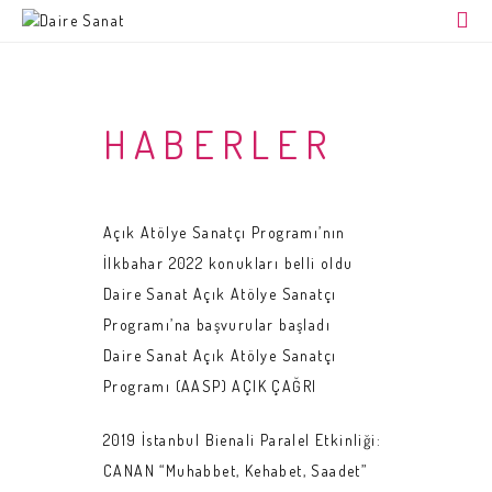
ANA SAYFA
HAKKIMIZDA
AÇIK ATÖLYE SANATÇI PROGRAMI
HABERLER
İLETİŞİM
ARŞİV
Açık Atölye Sanatçı Programı’nın
İlkbahar 2022 konukları belli oldu
Daire Sanat Açık Atölye Sanatçı
Programı’na başvurular başladı
Daire Sanat Açık Atölye Sanatçı
Programı (AASP) AÇIK ÇAĞRI
2019 İstanbul Bienali Paralel Etkinliği
:
CANAN “Muhabbet, Kehabet, Saadet”