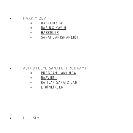
HAKKIMIZDA
HAKKIMIZDA
BASIN & YAYIN
HABERLER
SANAT DANIŞMANLIĞI
AÇIK ATÖLYE SANATÇI PROGRAMI
PROGRAM HAKKINDA
BAŞVURU
KATILAN SANATÇILAR
ETKİNLİKLER
İLETİŞİM