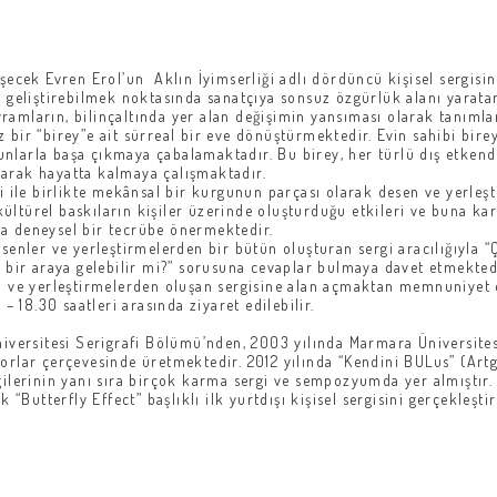
şecek Evren Erol’un Aklın İyimserliği adlı dördüncü kişisel sergisine
ri geliştirebilmek noktasında sanatçıya sonsuz özgürlük alanı yarat
ramların, bilinçaltında yer alan değişimin yansıması olarak tanımla
ksiz bir “birey”e ait sürreal bir eve dönüştürmektedir. Evin sahibi bi
nlarla başa çıkmaya çabalamaktadır. Bu birey, her türlü dış etkend
tarak hayatta kalmaya çalışmaktadır.
i ile birlikte mekânsal bir kurgunun parçası olarak desen ve yerleştir
ltürel baskıların kişiler üzerinde oluşturduğu etkileri ve buna kar
da deneysel bir tecrübe önermektedir.
desenler ve yerleştirmelerden bir bütün oluşturan sergi aracılığıy
e bir araya gelebilir mi?” sorusuna cevaplar bulmaya davet etmekted
el ve yerleştirmelerden oluşan sergisine alan açmaktan memnuniyet d
– 18.30 saatleri arasında ziyaret edilebilir.
Üniversitesi Serigrafi Bölümü’nden, 2003 yılında Marmara Üniversit
rlar çerçevesinde üretmektedir. 2012 yılında “Kendini BULus” (Artgal
 sergilerinin yanı sıra birçok karma sergi ve sempozyumda yer almıştı
utterfly Effect” başlıklı ilk yurtdışı kişisel sergisini gerçekleştir