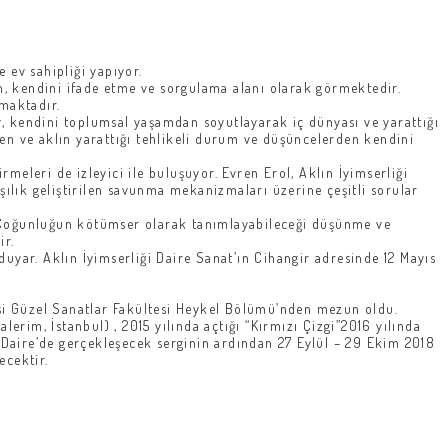
 ev sahipliği yapıyor.
an, kendini ifade etme ve sorgulama alanı olarak görmektedir.
maktadır.
rey, kendini toplumsal yaşamdan soyutlayarak iç dünyası ve yarattığı
en ve aklın yarattığı tehlikeli durum ve düşüncelerden kendini
meleri de izleyici ile buluşuyor. Evren Erol, Aklın İyimserliği
şılık geliştirilen savunma mekanizmaları üzerine çeşitli sorular
la “Çoğunluğun kötümser olarak tanımlayabileceği düşünme ve
ir.
uyar. Aklın İyimserliği Daire Sanat’ın Cihangir adresinde 12 Mayıs
esi Güzel Sanatlar Fakültesi Heykel Bölümü’nden mezun oldu.
erim, İstanbul) , 2015 yılında açtığı “Kırmızı Çizgi”2016 yılında
r. Daire’de gerçekleşecek serginin ardından 27 Eylül – 29 Ekim 2018
ecektir.