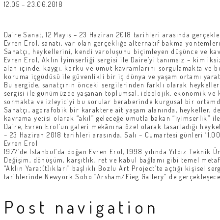
12.05 – 23.06.2018
Daire Sanat, 12 Mayıs – 23 Haziran 2018 tarihleri arasında gerçekle
Evren Erol, sanatı, var olan gerçekliğe alternatif bakma yöntemle
Sanatçı, heykellerini, kendi varoluşunu biçimleyen düşünce ve kav
Evren Erol, Aklın İyimserliği sergisi ile Daire’yi tanımsız – kimli
alan içinde, kaygı, korku ve umut kavramlarını sorgulamakta ve bu
koruma içgüdüsü ile güvenlikli bir iç dünya ve yaşam ortamı yara
Bu sergide, sanatçının önceki sergilerinden farklı olarak heykeller
sergisi ile günümüzde yaşanan toplumsal, ideolojik, ekonomik ve kü
sormakta ve izleyiciyi bu sorular beraberinde kurgusal bir ortam
Sanatçı, agorafobik bir karaktere ait yaşam alanında, heykeller, 
kavrama yetisi olarak “akıl” geleceğe umutla bakan “iyimserlik” il
Daire, Evren Erol’un galeri mekânına özel olarak tasarladığı heyk
– 23 Haziran 2018 tarihleri arasında, Salı – Cumartesi günleri 11.00 
Evren Erol
1977’de İstanbul’da doğan Evren Erol, 1998 yılında Yıldız Teknik 
Değişim, dönüşüm, karşıtlık, ret ve kabul bağlamı gibi temel metafo
“Aklın Yarat(t)ıkları” başlıklı Bozlu Art Project’te açtığı kişisel
tarihlerinde Newyork Soho “Arsham/Fieg Gallery” de gerçekleşecek “B
Post navigation